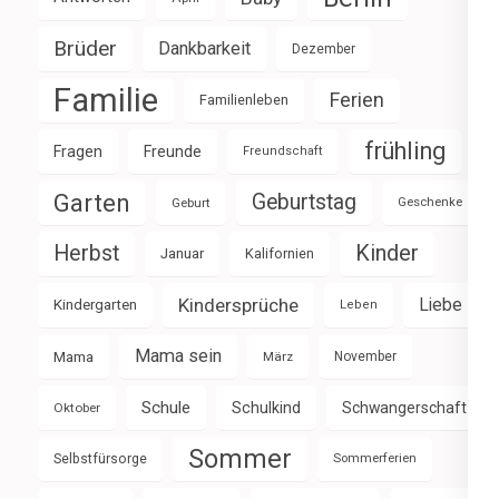
Brüder
Dankbarkeit
Dezember
Familie
Ferien
Familienleben
frühling
Fragen
Freunde
Freundschaft
Garten
Geburtstag
Geburt
Geschenke
Herbst
Kinder
Januar
Kalifornien
Kindersprüche
Liebe
Kindergarten
Leben
Mama sein
Mama
März
November
Schule
Schulkind
Schwangerschaft
Oktober
Sommer
Selbstfürsorge
Sommerferien