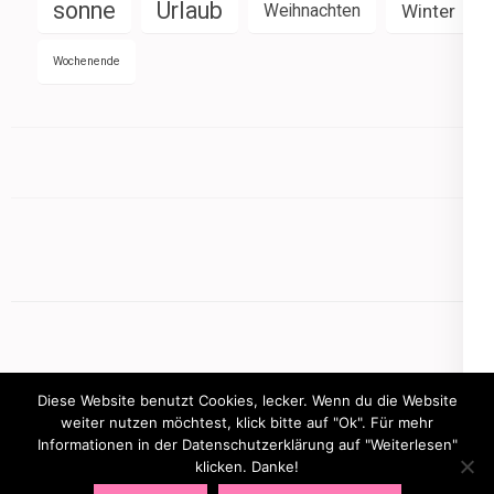
sonne
Urlaub
Weihnachten
Winter
Wochenende
Diese Website benutzt Cookies, lecker. Wenn du die Website
weiter nutzen möchtest, klick bitte auf "Ok". Für mehr
Informationen in der Datenschutzerklärung auf "Weiterlesen"
Copyright © 2026
mamasbusiness.de
.
Elegant Pink
klicken. Danke!