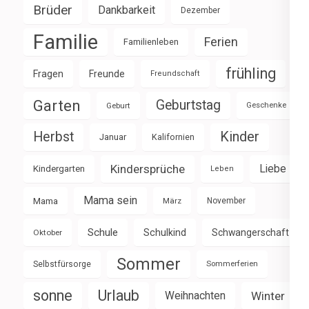
Brüder
Dankbarkeit
Dezember
Familie
Ferien
Familienleben
frühling
Fragen
Freunde
Freundschaft
Garten
Geburtstag
Geburt
Geschenke
Herbst
Kinder
Januar
Kalifornien
Kindersprüche
Liebe
Kindergarten
Leben
Mama sein
Mama
März
November
Schule
Schulkind
Schwangerschaft
Oktober
Sommer
Selbstfürsorge
Sommerferien
sonne
Urlaub
Weihnachten
Winter