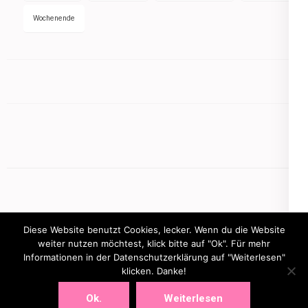
Wochenende
Diese Website benutzt Cookies, lecker. Wenn du die Website
weiter nutzen möchtest, klick bitte auf "Ok". Für mehr
Informationen in der Datenschutzerklärung auf "Weiterlesen"
Copyright © 2026
mamasbusiness.de
.
Elegant Pink
klicken. Danke!
Developed By
Rara Theme
Powered by:
WordPress
Ok.
Weiterlesen