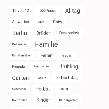
Alltag
12 von 12
1000 Fragen
Baby
Antworten
April
Berlin
Brüder
Dankbarkeit
Familie
Dezember
Ferien
Familienleben
Fragen
frühling
Freunde
Freundschaft
Garten
Geburtstag
Geburt
Herbst
Januar
Geschenke
Kinder
Kalifornien
Kindergarten