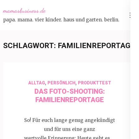
Skip
mamasbusiness.de
to
papa. mama. vier kinder. haus und garten. berlin.
content
(Press
Enter)
SCHLAGWORT:
FAMILIENREPORTAGE
,
,
ALLTAG
PERSÖNLICH
PRODUKTTEST
DAS FOTO-SHOOTING:
FAMILIENREPORTAGE
So! Für euch lange genug angekündigt
und für uns eine ganz
wertvolle Erinnerung: Heute geht es …