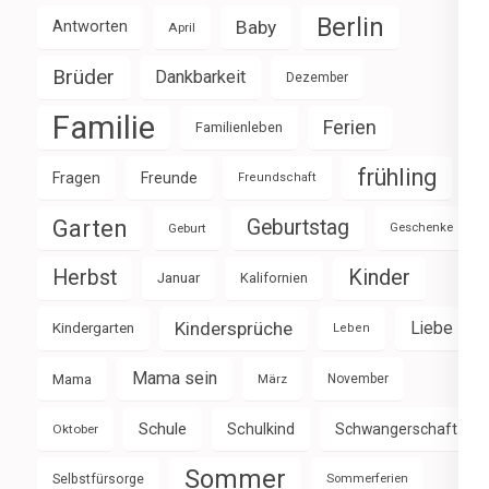
Berlin
Baby
Antworten
April
Brüder
Dankbarkeit
Dezember
Familie
Ferien
Familienleben
frühling
Fragen
Freunde
Freundschaft
Garten
Geburtstag
Geburt
Geschenke
Herbst
Kinder
Januar
Kalifornien
Kindersprüche
Liebe
Kindergarten
Leben
Mama sein
Mama
März
November
Schule
Schulkind
Schwangerschaft
Oktober
Sommer
Selbstfürsorge
Sommerferien