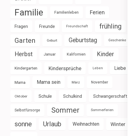
Familie
Ferien
Familienleben
frühling
Fragen
Freunde
Freundschaft
Garten
Geburtstag
Geburt
Geschenke
Herbst
Kinder
Januar
Kalifornien
Kindersprüche
Liebe
Kindergarten
Leben
Mama sein
Mama
März
November
Schule
Schulkind
Schwangerschaft
Oktober
Sommer
Selbstfürsorge
Sommerferien
sonne
Urlaub
Weihnachten
Winter