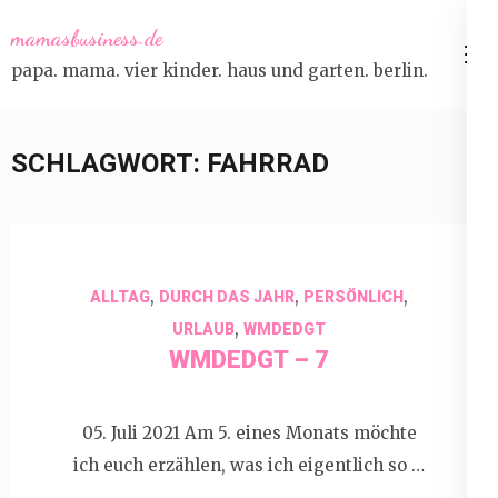
Skip
mamasbusiness.de
to
papa. mama. vier kinder. haus und garten. berlin.
content
(Press
Enter)
SCHLAGWORT:
FAHRRAD
,
,
,
ALLTAG
DURCH DAS JAHR
PERSÖNLICH
,
URLAUB
WMDEDGT
WMDEDGT – 7
05. Juli 2021 Am 5. eines Monats möchte
ich euch erzählen, was ich eigentlich so …