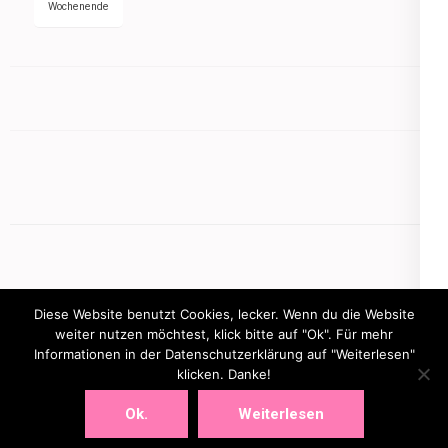
Wochenende
Diese Website benutzt Cookies, lecker. Wenn du die Website
weiter nutzen möchtest, klick bitte auf "Ok". Für mehr
Informationen in der Datenschutzerklärung auf "Weiterlesen"
Copyright © 2026
mamasbusiness.de
klicken. Danke!
.
Elegant Pink
Developed By
Rara Theme
Powered by:
WordPress
Ok.
Weiterlesen