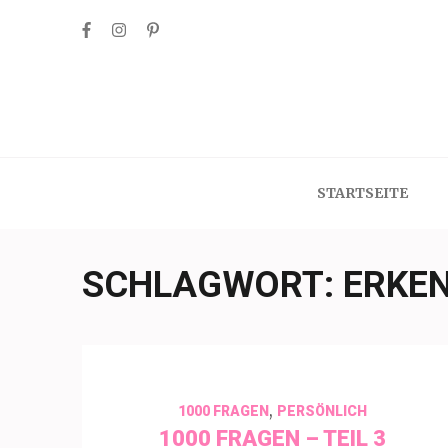
Skip
to
content
(Press
Enter)
STARTSEITE
SCHLAGWORT:
ERKE
,
1000 FRAGEN
PERSÖNLICH
1000 FRAGEN – TEIL 3