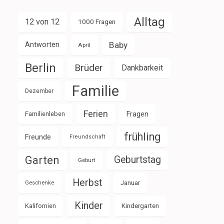
Alltag
12 von 12
1000 Fragen
Baby
Antworten
April
Berlin
Brüder
Dankbarkeit
Familie
Dezember
Ferien
Familienleben
Fragen
frühling
Freunde
Freundschaft
Garten
Geburtstag
Geburt
Herbst
Januar
Geschenke
Kinder
Kalifornien
Kindergarten