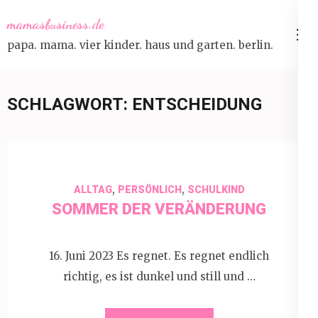
Skip
mamasbusiness.de
to
papa. mama. vier kinder. haus und garten. berlin.
content
(Press
Enter)
SCHLAGWORT:
ENTSCHEIDUNG
,
,
ALLTAG
PERSÖNLICH
SCHULKIND
SOMMER DER VERÄNDERUNG
16. Juni 2023 Es regnet. Es regnet endlich
richtig, es ist dunkel und still und …