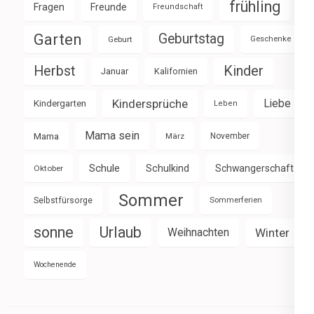
frühling
Fragen
Freunde
Freundschaft
Garten
Geburtstag
Geburt
Geschenke
Herbst
Kinder
Januar
Kalifornien
Kindersprüche
Liebe
Kindergarten
Leben
Mama sein
Mama
März
November
Schule
Schulkind
Schwangerschaft
Oktober
Sommer
Selbstfürsorge
Sommerferien
sonne
Urlaub
Weihnachten
Winter
Wochenende