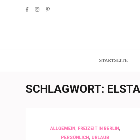
Skip
to
content
(Press
Enter)
STARTSEITE
SCHLAGWORT:
ELST
,
,
ALLGEMEIN
FREIZEIT IN BERLIN
,
PERSÖNLICH
URLAUB