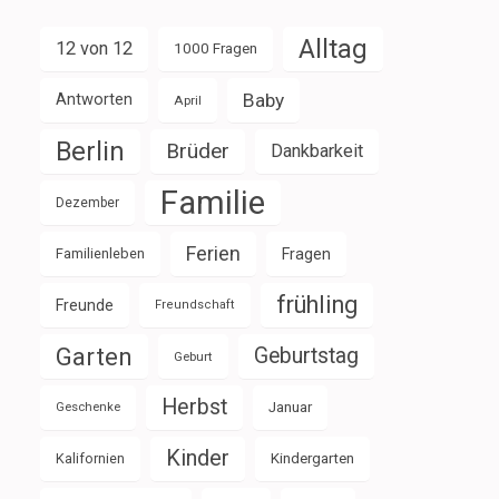
Alltag
12 von 12
1000 Fragen
Baby
Antworten
April
Berlin
Brüder
Dankbarkeit
Familie
Dezember
Ferien
Familienleben
Fragen
frühling
Freunde
Freundschaft
Garten
Geburtstag
Geburt
Herbst
Januar
Geschenke
Kinder
Kalifornien
Kindergarten