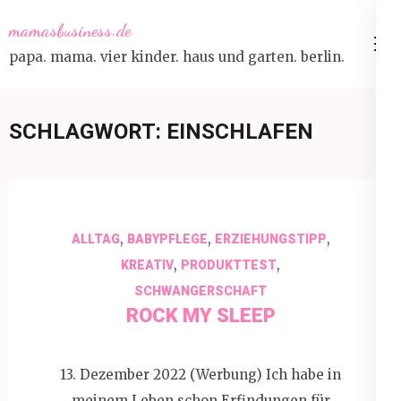
Skip
mamasbusiness.de
to
papa. mama. vier kinder. haus und garten. berlin.
content
(Press
Enter)
SCHLAGWORT:
EINSCHLAFEN
,
,
,
ALLTAG
BABYPFLEGE
ERZIEHUNGSTIPP
,
,
KREATIV
PRODUKTTEST
SCHWANGERSCHAFT
ROCK MY SLEEP
13. Dezember 2022 (Werbung) Ich habe in
meinem Leben schon Erfindungen für