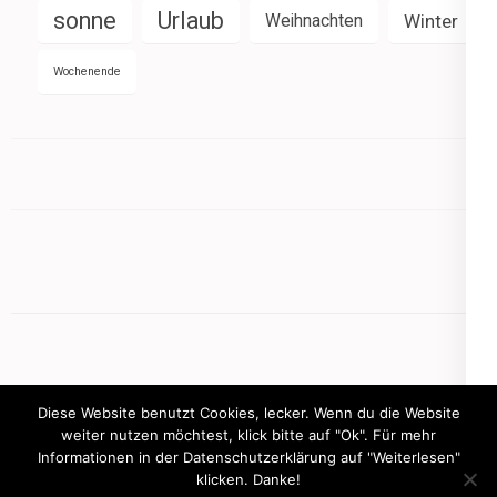
sonne
Urlaub
Weihnachten
Winter
Wochenende
Diese Website benutzt Cookies, lecker. Wenn du die Website
weiter nutzen möchtest, klick bitte auf "Ok". Für mehr
Informationen in der Datenschutzerklärung auf "Weiterlesen"
Copyright © 2026
mamasbusiness.de
klicken. Danke!
.
Elegant Pink