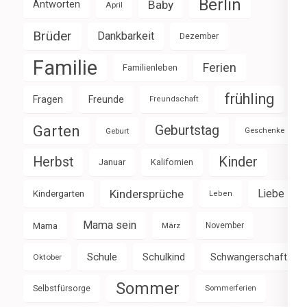
Berlin
Baby
Antworten
April
Brüder
Dankbarkeit
Dezember
Familie
Ferien
Familienleben
frühling
Fragen
Freunde
Freundschaft
Garten
Geburtstag
Geburt
Geschenke
Herbst
Kinder
Januar
Kalifornien
Kindersprüche
Liebe
Kindergarten
Leben
Mama sein
Mama
März
November
Schule
Schulkind
Schwangerschaft
Oktober
Sommer
Selbstfürsorge
Sommerferien