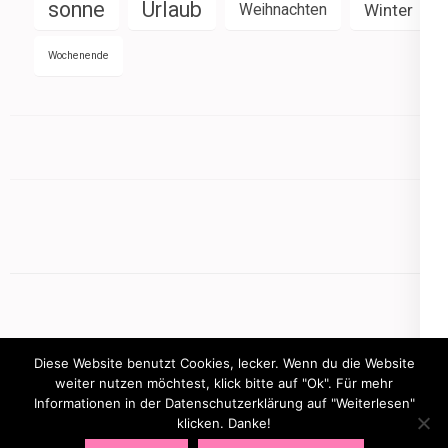
sonne
Urlaub
Weihnachten
Winter
Wochenende
Diese Website benutzt Cookies, lecker. Wenn du die Website
weiter nutzen möchtest, klick bitte auf "Ok". Für mehr
Informationen in der Datenschutzerklärung auf "Weiterlesen"
Copyright © 2026
mamasbusiness.de
.
Elegant Pink
klicken. Danke!