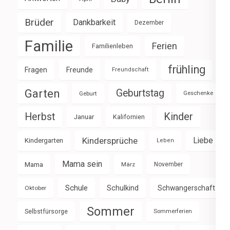
Brüder
Dankbarkeit
Dezember
Familie
Ferien
Familienleben
frühling
Fragen
Freunde
Freundschaft
Garten
Geburtstag
Geburt
Geschenke
Herbst
Kinder
Januar
Kalifornien
Kindersprüche
Liebe
Kindergarten
Leben
Mama sein
Mama
März
November
Schule
Schulkind
Schwangerschaft
Oktober
Sommer
Selbstfürsorge
Sommerferien