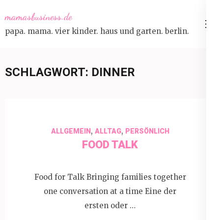
Skip
mamasbusiness.de
to
papa. mama. vier kinder. haus und garten. berlin.
content
(Press
Enter)
SCHLAGWORT:
DINNER
,
,
ALLGEMEIN
ALLTAG
PERSÖNLICH
FOOD TALK
Food for Talk Bringing families together
one conversation at a time Eine der
ersten oder …