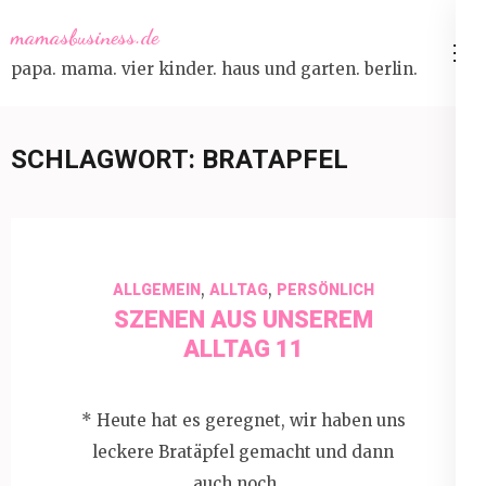
Skip
mamasbusiness.de
to
papa. mama. vier kinder. haus und garten. berlin.
content
(Press
Enter)
SCHLAGWORT:
BRATAPFEL
,
,
ALLGEMEIN
ALLTAG
PERSÖNLICH
SZENEN AUS UNSEREM
ALLTAG 11
* Heute hat es geregnet, wir haben uns
leckere Bratäpfel gemacht und dann
auch noch …