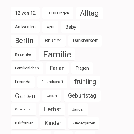
Alltag
12 von 12
1000 Fragen
Baby
Antworten
April
Berlin
Brüder
Dankbarkeit
Familie
Dezember
Ferien
Familienleben
Fragen
frühling
Freunde
Freundschaft
Garten
Geburtstag
Geburt
Herbst
Januar
Geschenke
Kinder
Kalifornien
Kindergarten