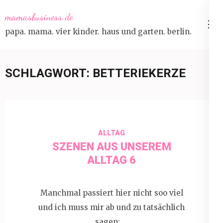
Skip
mamasbusiness.de
to
papa. mama. vier kinder. haus und garten. berlin.
content
(Press
Enter)
SCHLAGWORT:
BETTERIEKERZE
ALLTAG
SZENEN AUS UNSEREM
ALLTAG 6
Manchmal passiert hier nicht soo viel
und ich muss mir ab und zu tatsächlich
sagen: …