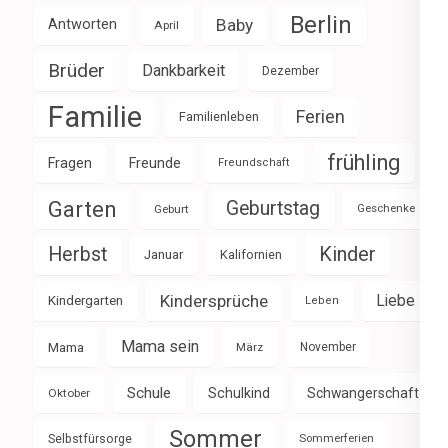
Berlin
Baby
Antworten
April
Brüder
Dankbarkeit
Dezember
Familie
Ferien
Familienleben
frühling
Fragen
Freunde
Freundschaft
Garten
Geburtstag
Geburt
Geschenke
Herbst
Kinder
Januar
Kalifornien
Kindersprüche
Liebe
Kindergarten
Leben
Mama sein
Mama
März
November
Schule
Schulkind
Schwangerschaft
Oktober
Sommer
Selbstfürsorge
Sommerferien