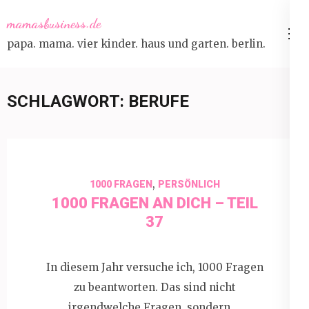
Skip
mamasbusiness.de
to
papa. mama. vier kinder. haus und garten. berlin.
content
(Press
Enter)
SCHLAGWORT:
BERUFE
,
1000 FRAGEN
PERSÖNLICH
1000 FRAGEN AN DICH – TEIL
37
In diesem Jahr versuche ich, 1000 Fragen
zu beantworten. Das sind nicht
irgendwelche Fragen, sondern …