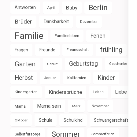
Berlin
Baby
Antworten
April
Brüder
Dankbarkeit
Dezember
Familie
Ferien
Familienleben
frühling
Fragen
Freunde
Freundschaft
Garten
Geburtstag
Geburt
Geschenke
Herbst
Kinder
Januar
Kalifornien
Kindersprüche
Liebe
Kindergarten
Leben
Mama sein
Mama
März
November
Schule
Schulkind
Schwangerschaft
Oktober
Sommer
Selbstfürsorge
Sommerferien