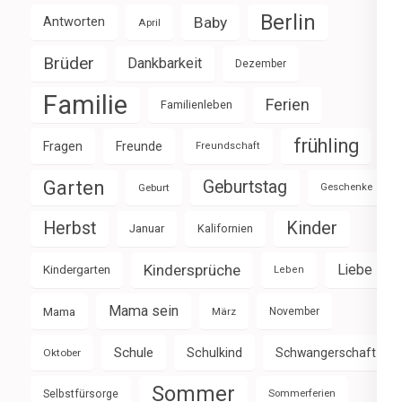
Berlin
Baby
Antworten
April
Brüder
Dankbarkeit
Dezember
Familie
Ferien
Familienleben
frühling
Fragen
Freunde
Freundschaft
Garten
Geburtstag
Geburt
Geschenke
Herbst
Kinder
Januar
Kalifornien
Kindersprüche
Liebe
Kindergarten
Leben
Mama sein
Mama
März
November
Schule
Schulkind
Schwangerschaft
Oktober
Sommer
Selbstfürsorge
Sommerferien