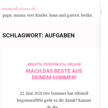
Skip
mamasbusiness.de
to
papa. mama. vier kinder. haus und garten. berlin.
content
(Press
Enter)
SCHLAGWORT:
AUFGABEN
,
,
KREATIV
PERSÖNLICH
URLAUB
MACH DAS BESTE AUS
DEINEM SOMMER!
22. Juni 2021 Der Sommer hat offiziell
begonnen!Wie geht es dir damit? Kannst
du die …