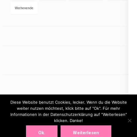
Wochenende
Diese Website benutzt Cookies, lecker. Wenn du die Website
weiter nutzen möchtest, klick bitte auf "Ok". Für mehr
Informationen in der Datenschutzerklärung auf "Weiterlesen"
Copyright © 2026
mamasbusiness.de
.
Elegant Pink
klicken. Danke!
Developed By
Rara Theme
Powered by:
WordPress
Ok.
Weiterlesen