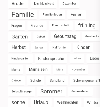
Brüder
Dankbarkeit
Dezember
Familie
Ferien
Familienleben
frühling
Fragen
Freunde
Freundschaft
Garten
Geburtstag
Geburt
Geschenke
Herbst
Kinder
Januar
Kalifornien
Kindersprüche
Liebe
Kindergarten
Leben
Mama sein
Mama
März
November
Schule
Schulkind
Schwangerschaft
Oktober
Sommer
Selbstfürsorge
Sommerferien
sonne
Urlaub
Weihnachten
Winter