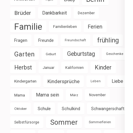
Brüder
Dankbarkeit
Dezember
Familie
Ferien
Familienleben
frühling
Fragen
Freunde
Freundschaft
Garten
Geburtstag
Geburt
Geschenke
Herbst
Kinder
Januar
Kalifornien
Kindersprüche
Liebe
Kindergarten
Leben
Mama sein
Mama
März
November
Schule
Schulkind
Schwangerschaft
Oktober
Sommer
Selbstfürsorge
Sommerferien