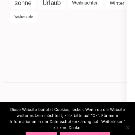
sonne
Urlaub
Weihnachten
Winter
Wochenende
Diese Website benutzt Cookies, lecker. Wenn du die Website
weiter nutzen möchtest, klick bitte auf "Ok". Für mehr
Informationen in der Datenschutzerklärung auf "Weiterlesen"
Copyright © 2026
mamasbusiness.de
.
Elegant Pink
klicken. Danke!