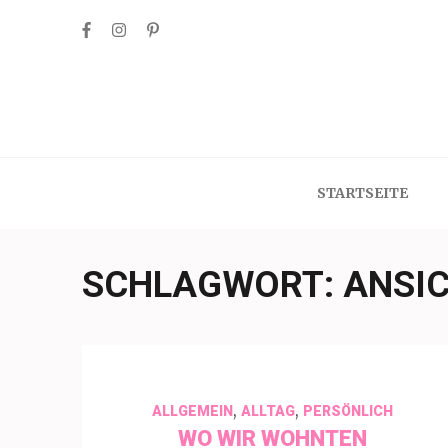
Skip
to
content
(Press
Enter)
STARTSEITE
SCHLAGWORT:
ANSI
,
,
ALLGEMEIN
ALLTAG
PERSÖNLICH
WO WIR WOHNTEN