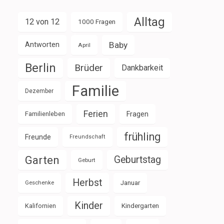
Alltag
12 von 12
1000 Fragen
Baby
Antworten
April
Berlin
Brüder
Dankbarkeit
Familie
Dezember
Ferien
Familienleben
Fragen
frühling
Freunde
Freundschaft
Garten
Geburtstag
Geburt
Herbst
Januar
Geschenke
Kinder
Kalifornien
Kindergarten