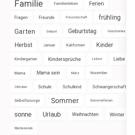
Familie
Ferien
Familienleben
frühling
Fragen
Freunde
Freundschaft
Garten
Geburtstag
Geburt
Geschenke
Herbst
Kinder
Januar
Kalifornien
Kindersprüche
Liebe
Kindergarten
Leben
Mama sein
Mama
März
November
Schule
Schulkind
Schwangerschaft
Oktober
Sommer
Selbstfürsorge
Sommerferien
sonne
Urlaub
Weihnachten
Winter
Wochenende