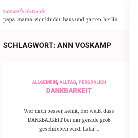
Skip
mamasbusiness.de
to
papa. mama. vier kinder. haus und garten. berlin.
content
(Press
Enter)
SCHLAGWORT:
ANN VOSKAMP
,
,
ALLGEMEIN
ALLTAG
PERSÖNLICH
DANKBARKEIT
Wer mich besser kennt, der weiß, dass
DANKBARKEIT bei mir gerade groß
geschrieben wird. haha …