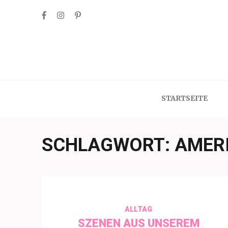
Skip
to
content
(Press
Enter)
STARTSEITE
SCHLAGWORT:
AMER
ALLTAG
SZENEN AUS UNSEREM