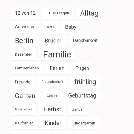
Alltag
12 von 12
1000 Fragen
Baby
Antworten
April
Berlin
Brüder
Dankbarkeit
Familie
Dezember
Ferien
Familienleben
Fragen
frühling
Freunde
Freundschaft
Garten
Geburtstag
Geburt
Herbst
Januar
Geschenke
Kinder
Kalifornien
Kindergarten