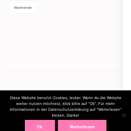
Wochenende
Diese Website benutzt Cookies, lecker. Wenn du die Website
weiter nutzen möchtest, klick bitte auf "Ok". Für mehr
Informationen in der Datenschutzerklärung auf "Weiterlesen"
Copyright © 2026
mamasbusiness.de
.
Elegant Pink
klicken. Danke!
Developed By
Rara Theme
Powered by:
WordPress
Ok.
Weiterlesen