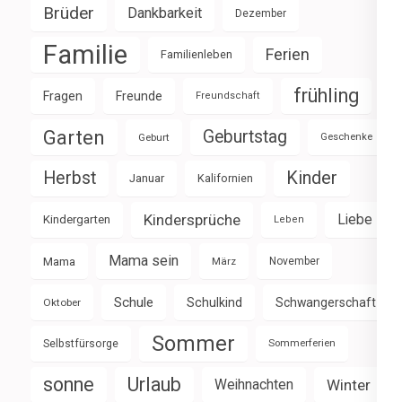
Brüder
Dankbarkeit
Dezember
Familie
Ferien
Familienleben
frühling
Fragen
Freunde
Freundschaft
Garten
Geburtstag
Geburt
Geschenke
Herbst
Kinder
Januar
Kalifornien
Kindersprüche
Liebe
Kindergarten
Leben
Mama sein
Mama
März
November
Schule
Schulkind
Schwangerschaft
Oktober
Sommer
Selbstfürsorge
Sommerferien
sonne
Urlaub
Weihnachten
Winter