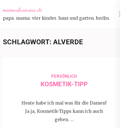
Skip
mamasbusiness.de
to
papa. mama. vier kinder. haus und garten. berlin.
content
(Press
Enter)
SCHLAGWORT:
ALVERDE
PERSÖNLICH
KOSMETIK-TIPP
Heute habe ich mal was für die Damen!
Ja ja, Kosmetik-Tipps kann ich auch
geben. …