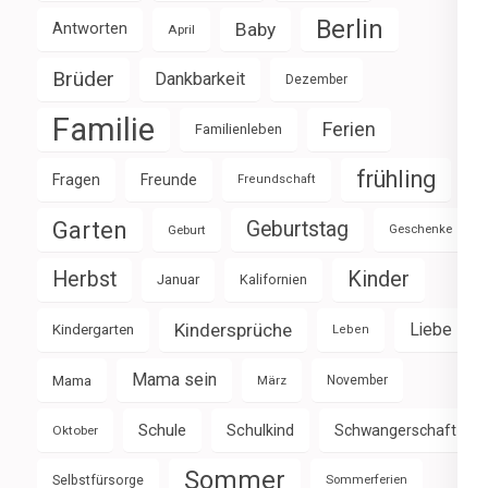
Berlin
Baby
Antworten
April
Brüder
Dankbarkeit
Dezember
Familie
Ferien
Familienleben
frühling
Fragen
Freunde
Freundschaft
Garten
Geburtstag
Geburt
Geschenke
Herbst
Kinder
Januar
Kalifornien
Kindersprüche
Liebe
Kindergarten
Leben
Mama sein
Mama
März
November
Schule
Schulkind
Schwangerschaft
Oktober
Sommer
Selbstfürsorge
Sommerferien