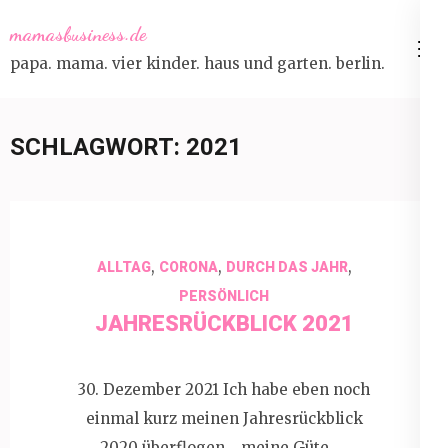
Skip
mamasbusiness.de
to
papa. mama. vier kinder. haus und garten. berlin.
content
(Press
Enter)
SCHLAGWORT:
2021
,
,
,
ALLTAG
CORONA
DURCH DAS JAHR
PERSÖNLICH
JAHRESRÜCKBLICK 2021
30. Dezember 2021 Ich habe eben noch
einmal kurz meinen Jahresrückblick
2020 überflogen… meine Güte, …