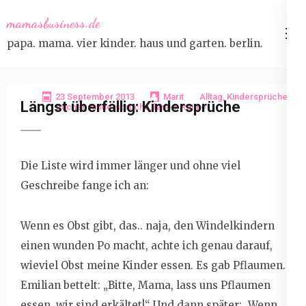
Skip
mamasbusiness.de
to
papa. mama. vier kinder. haus und garten. berlin.
content
(Press
Enter)
23 September 2013
Marit
Alltag
,
Kindersprüche
Längst überfällig: Kindersprüche
Bücher
,
Kindersprüche
,
lesen
,
Reime
Die Liste wird immer länger und ohne viel
Geschreibe fange ich an:
Wenn es Obst gibt, das.. naja, den Windelkindern
einen wunden Po macht, achte ich genau darauf,
wieviel Obst meine Kinder essen. Es gab Pflaumen.
Emilian bettelt: „Bitte, Mama, lass uns Pflaumen
essen, wir sind erkältet!“ Und dann später: „Wenn