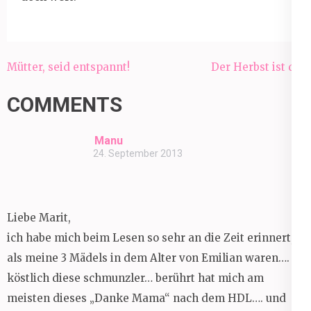
Beitragsnavigation
Mütter, seid entspannt!
Der Herbst ist da!
COMMENTS
Manu
24. September 2013
Liebe Marit,
ich habe mich beim Lesen so sehr an die Zeit erinnert,
als meine 3 Mädels in dem Alter von Emilian waren….
köstlich diese schmunzler… berührt hat mich am
meisten dieses „Danke Mama“ nach dem HDL…. und