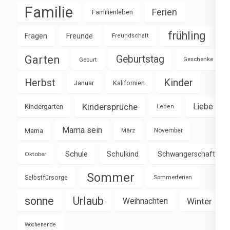
Familie
Ferien
Familienleben
frühling
Fragen
Freunde
Freundschaft
Garten
Geburtstag
Geburt
Geschenke
Herbst
Kinder
Januar
Kalifornien
Kindersprüche
Liebe
Kindergarten
Leben
Mama sein
Mama
März
November
Schule
Schulkind
Schwangerschaft
Oktober
Sommer
Selbstfürsorge
Sommerferien
sonne
Urlaub
Weihnachten
Winter
Wochenende