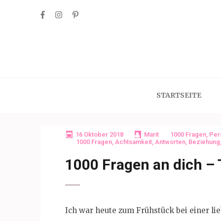
Skip
to
content
(Press
Enter)
STARTSEITE
16 Oktober 2018
Marit
1000 Fragen
,
Per
1000 Fragen
,
Achtsamkeit
,
Antworten
,
Beziehung
1000 Fragen an dich – 
Ich war heute zum Frühstück bei einer li