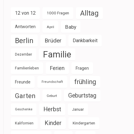
Alltag
12 von 12
1000 Fragen
Baby
Antworten
April
Berlin
Brüder
Dankbarkeit
Familie
Dezember
Ferien
Familienleben
Fragen
frühling
Freunde
Freundschaft
Garten
Geburtstag
Geburt
Herbst
Januar
Geschenke
Kinder
Kalifornien
Kindergarten