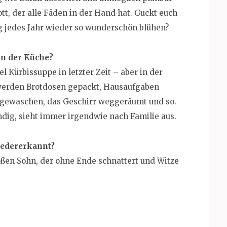
tt, der alle Fäden in der Hand hat. Guckt euch
g jedes Jahr wieder so wunderschön blühen?
in der Küche?
l Kürbissuppe in letzter Zeit – aber in der
a werden Brotdosen gepackt, Hausaufgaben
gewaschen, das Geschirr weggeräumt und so.
ndig, sieht immer irgendwie nach Familie aus.
iedererkannt?
oßen Sohn, der ohne Ende schnattert und Witze