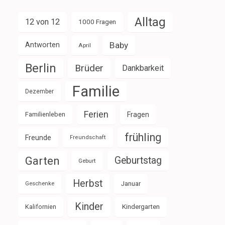
Alltag
12 von 12
1000 Fragen
Baby
Antworten
April
Berlin
Brüder
Dankbarkeit
Familie
Dezember
Ferien
Familienleben
Fragen
frühling
Freunde
Freundschaft
Garten
Geburtstag
Geburt
Herbst
Januar
Geschenke
Kinder
Kalifornien
Kindergarten