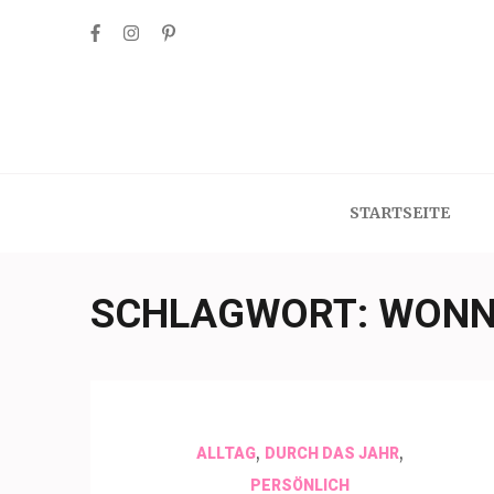
Skip
to
content
(Press
Enter)
STARTSEITE
SCHLAGWORT:
WONN
,
,
ALLTAG
DURCH DAS JAHR
PERSÖNLICH