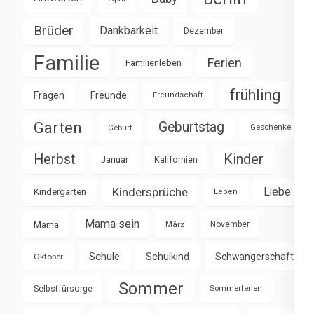
Brüder
Dankbarkeit
Dezember
Familie
Ferien
Familienleben
frühling
Fragen
Freunde
Freundschaft
Garten
Geburtstag
Geburt
Geschenke
Herbst
Kinder
Januar
Kalifornien
Kindersprüche
Liebe
Kindergarten
Leben
Mama sein
Mama
März
November
Schule
Schulkind
Schwangerschaft
Oktober
Sommer
Selbstfürsorge
Sommerferien