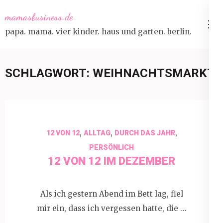
Skip
mamasbusiness.de
to
papa. mama. vier kinder. haus und garten. berlin.
content
(Press
Enter)
SCHLAGWORT:
WEIHNACHTSMARKT
,
,
,
12 VON 12
ALLTAG
DURCH DAS JAHR
PERSÖNLICH
12 VON 12 IM DEZEMBER
Als ich gestern Abend im Bett lag, fiel
mir ein, dass ich vergessen hatte, die …