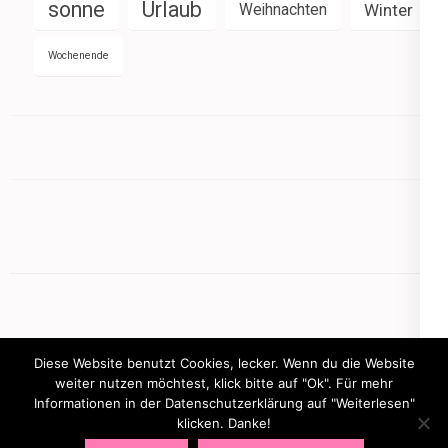
sonne
Urlaub
Weihnachten
Winter
Wochenende
Diese Website benutzt Cookies, lecker. Wenn du die Website
weiter nutzen möchtest, klick bitte auf "Ok". Für mehr
Informationen in der Datenschutzerklärung auf "Weiterlesen"
Copyright © 2026
mamasbusiness.de
.
Elegant Pink
klicken. Danke!