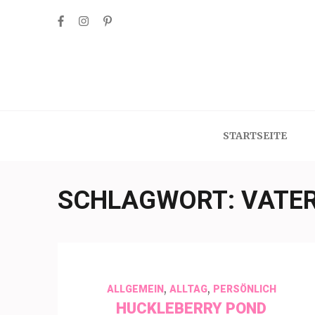
Skip
to
content
(Press
Enter)
STARTSEITE
SCHLAGWORT:
VATE
,
,
ALLGEMEIN
ALLTAG
PERSÖNLICH
HUCKLEBERRY POND