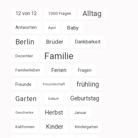
Alltag
12 von 12
1000 Fragen
Baby
Antworten
April
Berlin
Brüder
Dankbarkeit
Familie
Dezember
Ferien
Familienleben
Fragen
frühling
Freunde
Freundschaft
Garten
Geburtstag
Geburt
Herbst
Januar
Geschenke
Kinder
Kalifornien
Kindergarten