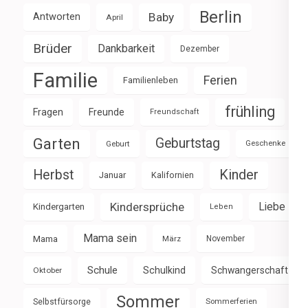
Berlin
Baby
Antworten
April
Brüder
Dankbarkeit
Dezember
Familie
Ferien
Familienleben
frühling
Fragen
Freunde
Freundschaft
Garten
Geburtstag
Geburt
Geschenke
Herbst
Kinder
Januar
Kalifornien
Kindersprüche
Liebe
Kindergarten
Leben
Mama sein
Mama
März
November
Schule
Schulkind
Schwangerschaft
Oktober
Sommer
Selbstfürsorge
Sommerferien