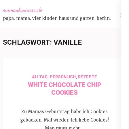
Skip
mamasbusiness.de
to
papa. mama. vier kinder. haus und garten. berlin.
content
(Press
Enter)
SCHLAGWORT:
VANILLE
,
,
ALLTAG
PERSÖNLICH
REZEPTE
WHITE CHOCOLATE CHIP
COOKIES
Zu Mamas Geburtstag habe ich Cookies
gebacken. Mal wieder. Ich liebe Cookies!
Man muss nicht …