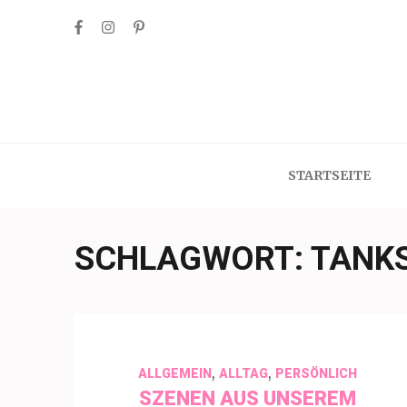
Skip
to
content
(Press
Enter)
STARTSEITE
SCHLAGWORT:
TANK
,
,
ALLGEMEIN
ALLTAG
PERSÖNLICH
SZENEN AUS UNSEREM