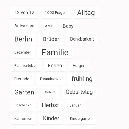
Alltag
12 von 12
1000 Fragen
Baby
Antworten
April
Berlin
Brüder
Dankbarkeit
Familie
Dezember
Ferien
Familienleben
Fragen
frühling
Freunde
Freundschaft
Garten
Geburtstag
Geburt
Herbst
Januar
Geschenke
Kinder
Kalifornien
Kindergarten