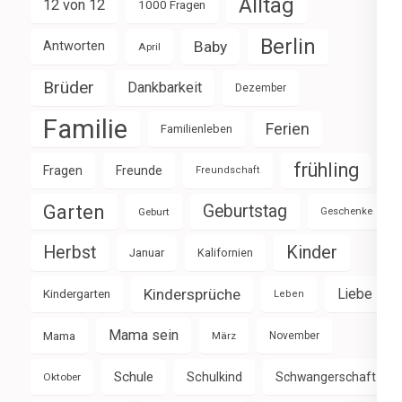
Alltag
12 von 12
1000 Fragen
Berlin
Baby
Antworten
April
Brüder
Dankbarkeit
Dezember
Familie
Ferien
Familienleben
frühling
Fragen
Freunde
Freundschaft
Garten
Geburtstag
Geburt
Geschenke
Herbst
Kinder
Januar
Kalifornien
Kindersprüche
Liebe
Kindergarten
Leben
Mama sein
Mama
März
November
Schule
Schulkind
Schwangerschaft
Oktober