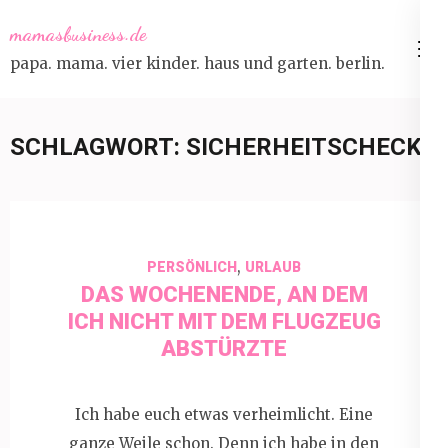
Skip
mamasbusiness.de
to
papa. mama. vier kinder. haus und garten. berlin.
content
(Press
Enter)
SCHLAGWORT:
SICHERHEITSCHECK
,
PERSÖNLICH
URLAUB
DAS WOCHENENDE, AN DEM
ICH NICHT MIT DEM FLUGZEUG
ABSTÜRZTE
Ich habe euch etwas verheimlicht. Eine
ganze Weile schon. Denn ich habe in den