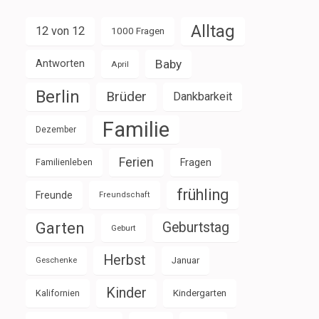
Alltag
12 von 12
1000 Fragen
Baby
Antworten
April
Berlin
Brüder
Dankbarkeit
Familie
Dezember
Ferien
Familienleben
Fragen
frühling
Freunde
Freundschaft
Garten
Geburtstag
Geburt
Herbst
Januar
Geschenke
Kinder
Kalifornien
Kindergarten