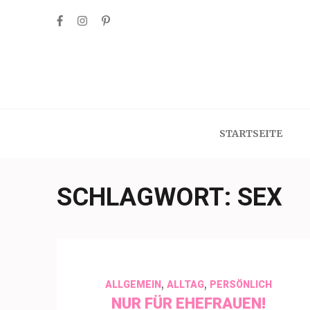
Skip
to
content
(Press
Enter)
STARTSEITE
SCHLAGWORT:
SEX
,
,
ALLGEMEIN
ALLTAG
PERSÖNLICH
NUR FÜR EHEFRAUEN!