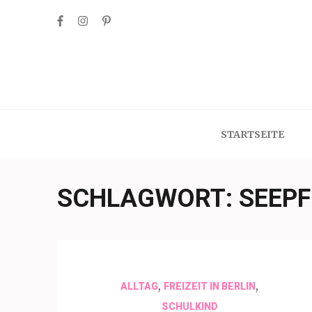
Skip
to
content
(Press
Enter)
STARTSEITE
SCHLAGWORT:
SEEP
,
,
ALLTAG
FREIZEIT IN BERLIN
SCHULKIND