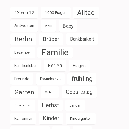
Alltag
12 von 12
1000 Fragen
Baby
Antworten
April
Berlin
Brüder
Dankbarkeit
Familie
Dezember
Ferien
Familienleben
Fragen
frühling
Freunde
Freundschaft
Garten
Geburtstag
Geburt
Herbst
Januar
Geschenke
Kinder
Kalifornien
Kindergarten