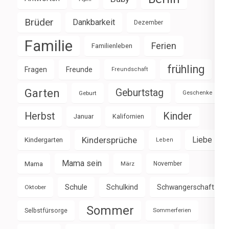
Brüder
Dankbarkeit
Dezember
Familie
Ferien
Familienleben
frühling
Fragen
Freunde
Freundschaft
Garten
Geburtstag
Geburt
Geschenke
Herbst
Kinder
Januar
Kalifornien
Kindersprüche
Liebe
Kindergarten
Leben
Mama sein
Mama
März
November
Schule
Schulkind
Schwangerschaft
Oktober
Sommer
Selbstfürsorge
Sommerferien