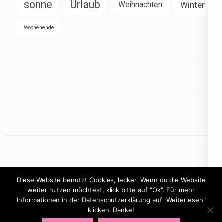
sonne
Urlaub
Weihnachten
Winter
Wochenende
Diese Website benutzt Cookies, lecker. Wenn du die Website
weiter nutzen möchtest, klick bitte auf "Ok". Für mehr
Informationen in der Datenschutzerklärung auf "Weiterlesen"
Copyright © 2026
mamasbusiness.de
.
Elegant Pink
klicken. Danke!