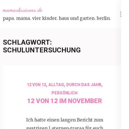
Skip
mamasbusiness.de
to
papa. mama. vier kinder. haus und garten. berlin.
content
(Press
Enter)
SCHLAGWORT:
SCHULUNTERSUCHUNG
,
,
,
12 VON 12
ALLTAG
DURCH DAS JAHR
PERSÖNLICH
12 VON 12 IM NOVEMBER
Ich hatte einen langen Bericht zum
gestrigen Laternen-traraa für euch