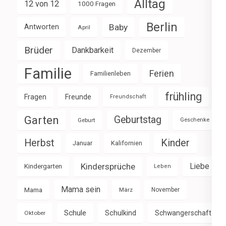
Alltag
12 von 12
1000 Fragen
Berlin
Baby
Antworten
April
Brüder
Dankbarkeit
Dezember
Familie
Ferien
Familienleben
frühling
Fragen
Freunde
Freundschaft
Garten
Geburtstag
Geburt
Geschenke
Herbst
Kinder
Januar
Kalifornien
Kindersprüche
Liebe
Kindergarten
Leben
Mama sein
Mama
März
November
Schule
Schulkind
Schwangerschaft
Oktober