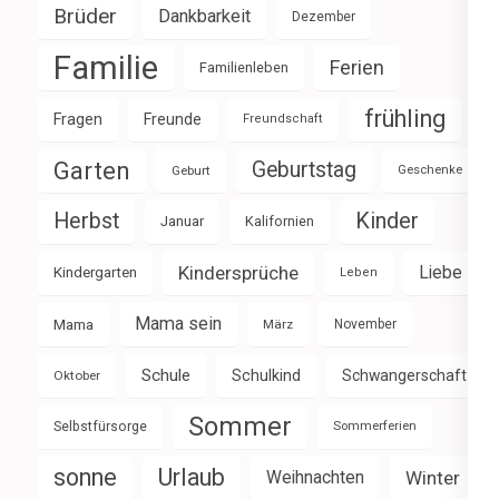
Brüder
Dankbarkeit
Dezember
Familie
Ferien
Familienleben
frühling
Fragen
Freunde
Freundschaft
Garten
Geburtstag
Geburt
Geschenke
Herbst
Kinder
Januar
Kalifornien
Kindersprüche
Liebe
Kindergarten
Leben
Mama sein
Mama
März
November
Schule
Schulkind
Schwangerschaft
Oktober
Sommer
Selbstfürsorge
Sommerferien
sonne
Urlaub
Weihnachten
Winter