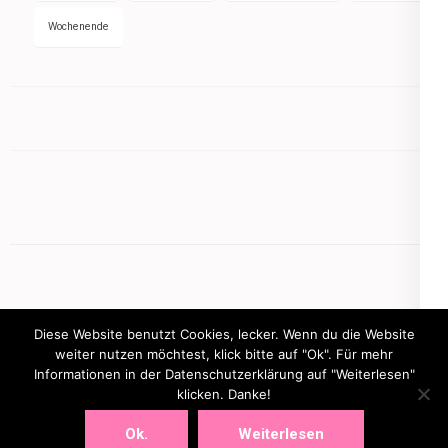
Wochenende
Diese Website benutzt Cookies, lecker. Wenn du die Website
weiter nutzen möchtest, klick bitte auf "Ok". Für mehr
Informationen in der Datenschutzerklärung auf "Weiterlesen"
Copyright © 2026
mamasbusiness.de
.
Elegant Pink
klicken. Danke!
Developed By
Rara Theme
Powered by:
WordPress
Ok.
Weiterlesen