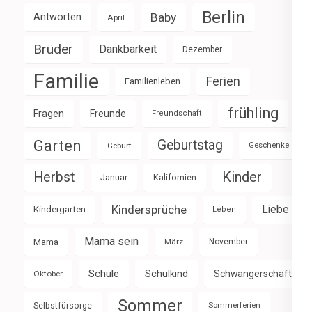
Berlin
Baby
Antworten
April
Brüder
Dankbarkeit
Dezember
Familie
Ferien
Familienleben
frühling
Fragen
Freunde
Freundschaft
Garten
Geburtstag
Geburt
Geschenke
Herbst
Kinder
Januar
Kalifornien
Kindersprüche
Liebe
Kindergarten
Leben
Mama sein
Mama
März
November
Schule
Schulkind
Schwangerschaft
Oktober
Sommer
Selbstfürsorge
Sommerferien