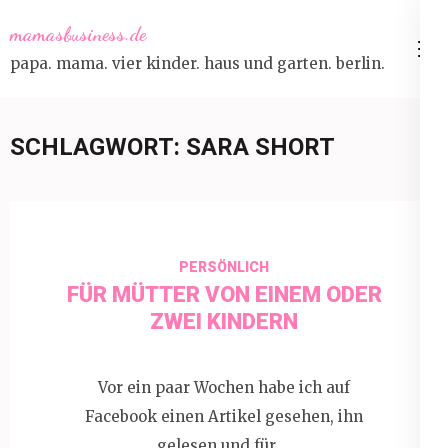
Skip
mamasbusiness.de
to
papa. mama. vier kinder. haus und garten. berlin.
content
(Press
Enter)
SCHLAGWORT:
SARA SHORT
PERSÖNLICH
FÜR MÜTTER VON EINEM ODER
ZWEI KINDERN
Vor ein paar Wochen habe ich auf
Facebook einen Artikel gesehen, ihn
gelesen und für …