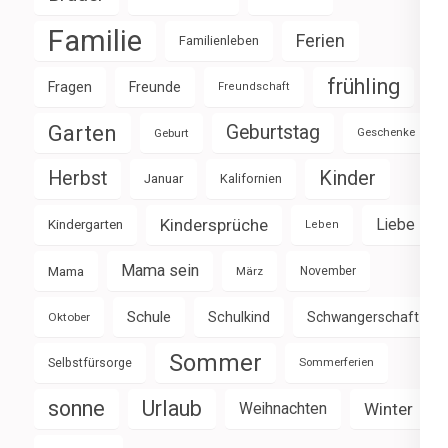
Familie
Ferien
Familienleben
frühling
Fragen
Freunde
Freundschaft
Garten
Geburtstag
Geburt
Geschenke
Herbst
Kinder
Januar
Kalifornien
Kindersprüche
Liebe
Kindergarten
Leben
Mama sein
Mama
März
November
Schule
Schulkind
Schwangerschaft
Oktober
Sommer
Selbstfürsorge
Sommerferien
sonne
Urlaub
Weihnachten
Winter