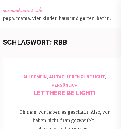
Skip
mamasbusiness.de
to
papa. mama. vier kinder. haus und garten. berlin.
content
(Press
Enter)
SCHLAGWORT:
RBB
,
,
,
ALLGEMEIN
ALLTAG
LEBEN OHNE LICHT
PERSÖNLICH
LET THERE BE LIGHT!
Oh man, wir haben es geschafft! Also, wir
haben nicht dran gezweifelt..
aber jetzt haben wir es …