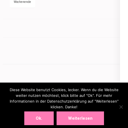
Wochenende
Diese Website benutzt Cookies, lecker. Wenn du die Website
weiter nutzen möchtest, klick bitte auf "Ok". Für mehr
Informationen in der Datenschutzerklärung auf "Weiterlesen"
Copyright © 2026
mamasbusiness.de
klicken. Danke!
.
Elegant Pink
Developed By
Rara Theme
Powered by:
WordPress
Ok.
Weiterlesen