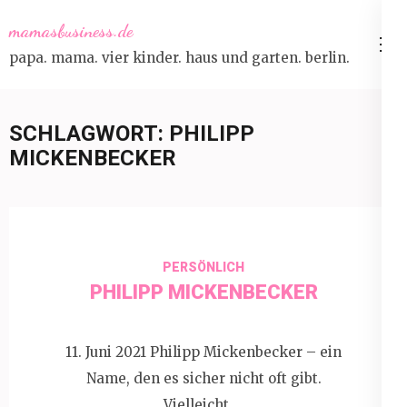
Skip
mamasbusiness.de
to
papa. mama. vier kinder. haus und garten. berlin.
content
(Press
Enter)
SCHLAGWORT:
PHILIPP
MICKENBECKER
PERSÖNLICH
PHILIPP MICKENBECKER
11. Juni 2021 Philipp Mickenbecker – ein
Name, den es sicher nicht oft gibt.
Vielleicht …