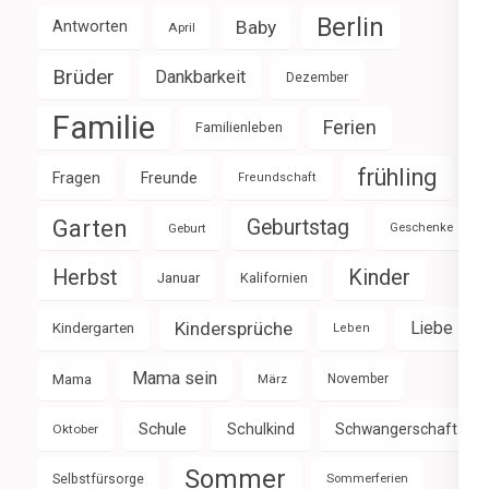
Berlin
Baby
Antworten
April
Brüder
Dankbarkeit
Dezember
Familie
Ferien
Familienleben
frühling
Fragen
Freunde
Freundschaft
Garten
Geburtstag
Geburt
Geschenke
Herbst
Kinder
Januar
Kalifornien
Kindersprüche
Liebe
Kindergarten
Leben
Mama sein
Mama
März
November
Schule
Schulkind
Schwangerschaft
Oktober
Sommer
Selbstfürsorge
Sommerferien