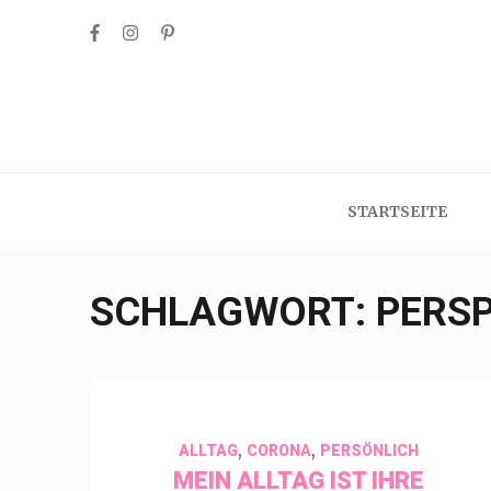
Skip
to
content
(Press
Enter)
STARTSEITE
SCHLAGWORT:
PERSP
,
,
ALLTAG
CORONA
PERSÖNLICH
MEIN ALLTAG IST IHRE