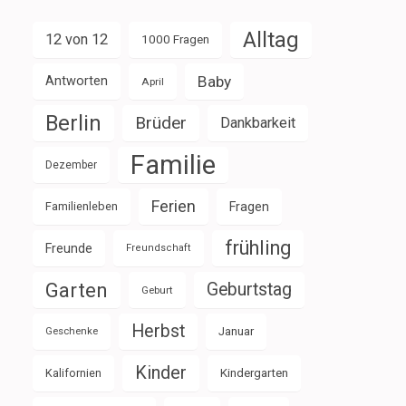
Alltag
12 von 12
1000 Fragen
Baby
Antworten
April
Berlin
Brüder
Dankbarkeit
Familie
Dezember
Ferien
Familienleben
Fragen
frühling
Freunde
Freundschaft
Garten
Geburtstag
Geburt
Herbst
Januar
Geschenke
Kinder
Kalifornien
Kindergarten