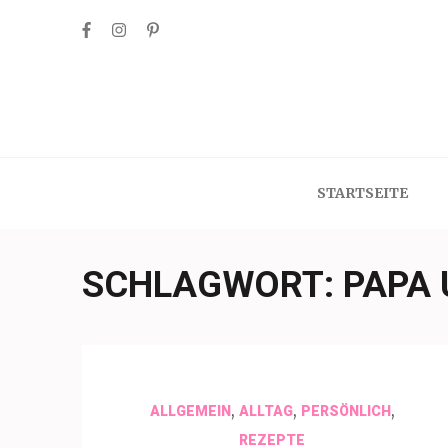
Skip
to
content
(Press
Enter)
STARTSEITE
SCHLAGWORT:
PAPA
,
,
,
ALLGEMEIN
ALLTAG
PERSÖNLICH
REZEPTE