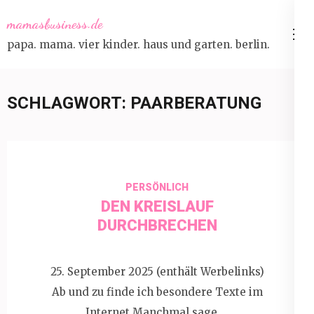
Skip
mamasbusiness.de
to
papa. mama. vier kinder. haus und garten. berlin.
content
(Press
Enter)
SCHLAGWORT:
PAARBERATUNG
PERSÖNLICH
DEN KREISLAUF
DURCHBRECHEN
25. September 2025 (enthält Werbelinks)
Ab und zu finde ich besondere Texte im
Internet.Manchmal sage …