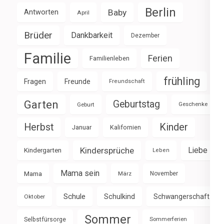
Berlin
Baby
Antworten
April
Brüder
Dankbarkeit
Dezember
Familie
Ferien
Familienleben
frühling
Fragen
Freunde
Freundschaft
Garten
Geburtstag
Geburt
Geschenke
Herbst
Kinder
Januar
Kalifornien
Kindersprüche
Liebe
Kindergarten
Leben
Mama sein
Mama
März
November
Schule
Schulkind
Schwangerschaft
Oktober
Sommer
Selbstfürsorge
Sommerferien