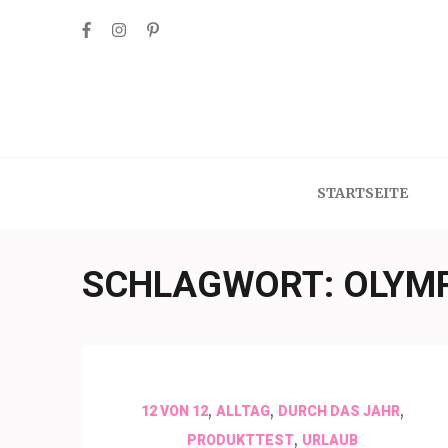
Skip
to
content
(Press
Enter)
STARTSEITE
SCHLAGWORT:
OLYMP
,
,
,
12 VON 12
ALLTAG
DURCH DAS JAHR
,
PRODUKTTEST
URLAUB