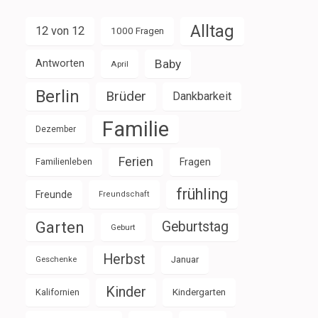
Alltag
12 von 12
1000 Fragen
Baby
Antworten
April
Berlin
Brüder
Dankbarkeit
Familie
Dezember
Ferien
Familienleben
Fragen
frühling
Freunde
Freundschaft
Garten
Geburtstag
Geburt
Herbst
Januar
Geschenke
Kinder
Kalifornien
Kindergarten