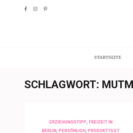
Skip
to
content
(Press
Enter)
STARTSEITE
SCHLAGWORT:
MUTM
,
ERZIEHUNGSTIPP
FREIZEIT IN
,
,
BERLIN
PERSÖNLICH
PRODUKTTEST