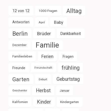
Alltag
12 von 12
1000 Fragen
Baby
Antworten
April
Berlin
Brüder
Dankbarkeit
Familie
Dezember
Ferien
Familienleben
Fragen
frühling
Freunde
Freundschaft
Garten
Geburtstag
Geburt
Herbst
Januar
Geschenke
Kinder
Kalifornien
Kindergarten