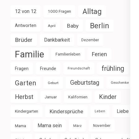
Alltag
12 von 12
1000 Fragen
Berlin
Baby
Antworten
April
Brüder
Dankbarkeit
Dezember
Familie
Ferien
Familienleben
frühling
Fragen
Freunde
Freundschaft
Garten
Geburtstag
Geburt
Geschenke
Herbst
Kinder
Januar
Kalifornien
Kindersprüche
Liebe
Kindergarten
Leben
Mama sein
Mama
März
November