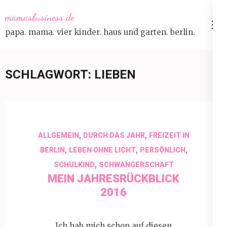
Skip
mamasbusiness.de
to
papa. mama. vier kinder. haus und garten. berlin.
content
(Press
Enter)
SCHLAGWORT:
LIEBEN
,
,
ALLGEMEIN
DURCH DAS JAHR
FREIZEIT IN
,
,
,
BERLIN
LEBEN OHNE LICHT
PERSÖNLICH
,
SCHULKIND
SCHWANGERSCHAFT
MEIN JAHRESRÜCKBLICK
2016
Ich hab mich schon auf diesen