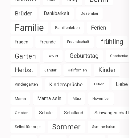
Brüder
Dankbarkeit
Dezember
Familie
Ferien
Familienleben
frühling
Fragen
Freunde
Freundschaft
Garten
Geburtstag
Geburt
Geschenke
Herbst
Kinder
Januar
Kalifornien
Kindersprüche
Liebe
Kindergarten
Leben
Mama sein
Mama
März
November
Schule
Schulkind
Schwangerschaft
Oktober
Sommer
Selbstfürsorge
Sommerferien