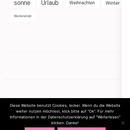
sonne
Urlaub
Weihnachten
Winter
Wochenende
Diese Website benutzt Cookies, lecker. Wenn du die Website
weiter nutzen möchtest, klick bitte auf "Ok". Für mehr
Informationen in der Datenschutzerklärung auf "Weiterlesen"
Copyright © 2026
mamasbusiness.de
.
Elegant Pink
klicken. Danke!