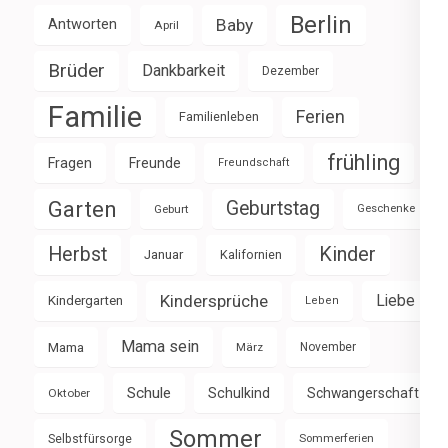
Berlin
Baby
Antworten
April
Brüder
Dankbarkeit
Dezember
Familie
Ferien
Familienleben
frühling
Fragen
Freunde
Freundschaft
Garten
Geburtstag
Geburt
Geschenke
Herbst
Kinder
Januar
Kalifornien
Kindersprüche
Liebe
Kindergarten
Leben
Mama sein
Mama
März
November
Schule
Schulkind
Schwangerschaft
Oktober
Sommer
Selbstfürsorge
Sommerferien