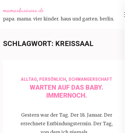
Skip
mamasbusiness.de
to
papa. mama. vier kinder. haus und garten. berlin.
content
(Press
Enter)
SCHLAGWORT:
KREISSAAL
,
,
ALLTAG
PERSÖNLICH
SCHWANGERSCHAFT
WARTEN AUF DAS BABY.
IMMERNOCH.
Gestern war der Tag. Der 18. Januar. Der
errechnete Entbindungstermin. Der Tag,
von dem ich niemals …