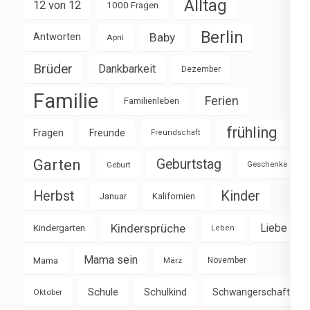
Alltag
12 von 12
1000 Fragen
Berlin
Baby
Antworten
April
Brüder
Dankbarkeit
Dezember
Familie
Ferien
Familienleben
frühling
Fragen
Freunde
Freundschaft
Garten
Geburtstag
Geburt
Geschenke
Herbst
Kinder
Januar
Kalifornien
Kindersprüche
Liebe
Kindergarten
Leben
Mama sein
Mama
März
November
Schule
Schulkind
Schwangerschaft
Oktober