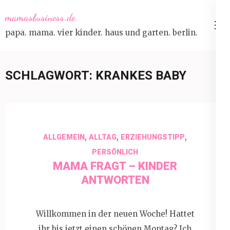
Skip
mamasbusiness.de
to
papa. mama. vier kinder. haus und garten. berlin.
content
(Press
Enter)
SCHLAGWORT:
KRANKES BABY
,
,
,
ALLGEMEIN
ALLTAG
ERZIEHUNGSTIPP
PERSÖNLICH
MAMA FRAGT – KINDER
ANTWORTEN
Willkommen in der neuen Woche! Hattet
ihr bis jetzt einen schönen Montag? Ich