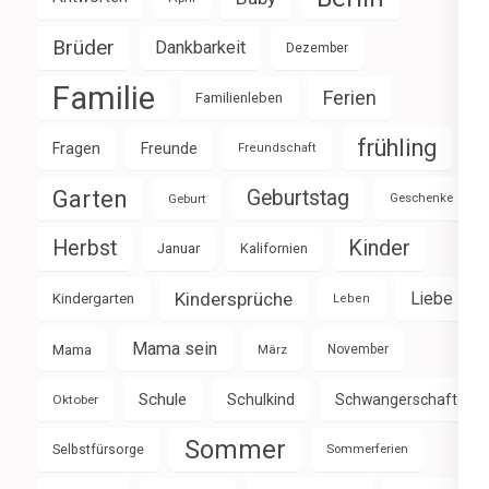
Brüder
Dankbarkeit
Dezember
Familie
Ferien
Familienleben
frühling
Fragen
Freunde
Freundschaft
Garten
Geburtstag
Geburt
Geschenke
Herbst
Kinder
Januar
Kalifornien
Kindersprüche
Liebe
Kindergarten
Leben
Mama sein
Mama
März
November
Schule
Schulkind
Schwangerschaft
Oktober
Sommer
Selbstfürsorge
Sommerferien