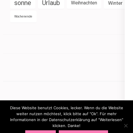
sonne
Urlaub
Weihnachten
Winter
Wochenende
Diese Website benutzt Cookies, lecker. Wenn du die Website
weiter nutzen möchtest, klick bitte auf "Ok". Für mehr
Informationen in der Datenschutzerklärung auf "Weiterlesen"
Copyright © 2026
mamasbusiness.de
.
Elegant Pink
klicken. Danke!