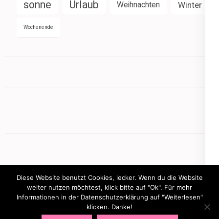
sonne
Urlaub
Weihnachten
Winter
Wochenende
Diese Website benutzt Cookies, lecker. Wenn du die Website
weiter nutzen möchtest, klick bitte auf "Ok". Für mehr
Informationen in der Datenschutzerklärung auf "Weiterlesen"
Copyright © 2026
mamasbusiness.de
.
Elegant Pink
klicken. Danke!