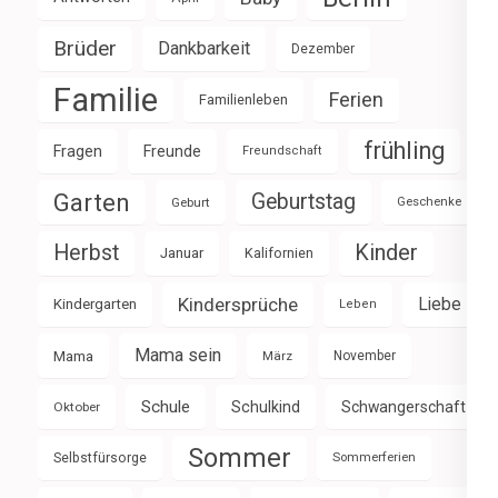
Brüder
Dankbarkeit
Dezember
Familie
Ferien
Familienleben
frühling
Fragen
Freunde
Freundschaft
Garten
Geburtstag
Geburt
Geschenke
Herbst
Kinder
Januar
Kalifornien
Kindersprüche
Liebe
Kindergarten
Leben
Mama sein
Mama
März
November
Schule
Schulkind
Schwangerschaft
Oktober
Sommer
Selbstfürsorge
Sommerferien