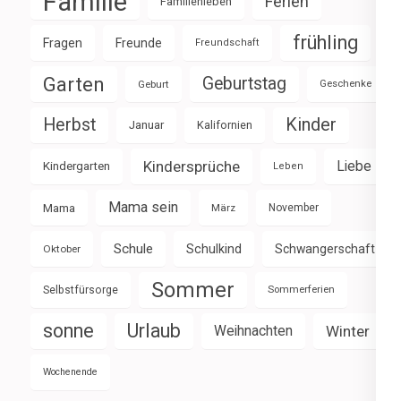
Familie
Ferien
Familienleben
frühling
Fragen
Freunde
Freundschaft
Garten
Geburtstag
Geburt
Geschenke
Herbst
Kinder
Januar
Kalifornien
Kindersprüche
Liebe
Kindergarten
Leben
Mama sein
Mama
März
November
Schule
Schulkind
Schwangerschaft
Oktober
Sommer
Selbstfürsorge
Sommerferien
sonne
Urlaub
Weihnachten
Winter
Wochenende