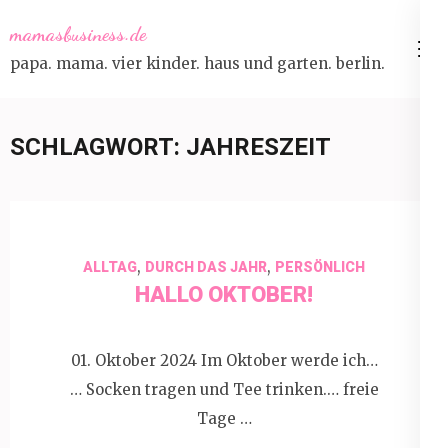
Skip
mamasbusiness.de
to
papa. mama. vier kinder. haus und garten. berlin.
content
(Press
Enter)
SCHLAGWORT:
JAHRESZEIT
,
,
ALLTAG
DURCH DAS JAHR
PERSÖNLICH
HALLO OKTOBER!
01. Oktober 2024 Im Oktober werde ich…
… Socken tragen und Tee trinken.… freie
Tage …